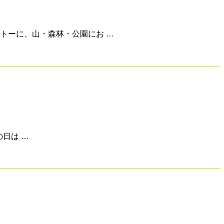
トーに、山・森林・公園にお …
日は …